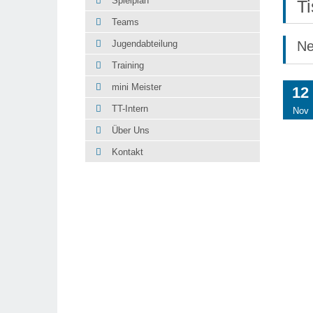
Spielplan
T
Teams
Ne
Jugendabteilung
Training
mini Meister
12
TT-Intern
Nov
Über Uns
Kontakt