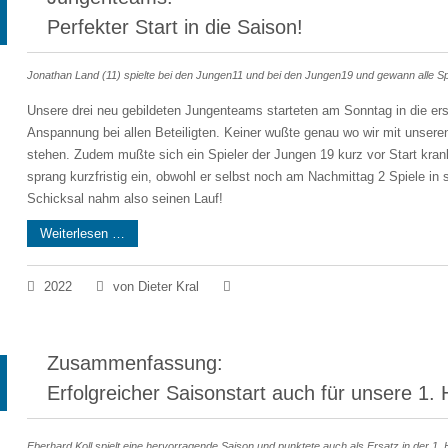
Perfekter Start in die Saison!
Jonathan Land (11) spielte bei den Jungen11 und bei den Jungen19 und gewann alle Spi
Unsere drei neu gebildeten Jungenteams starteten am Sonntag in die ers
Anspannung bei allen Beteiligten. Keiner wußte genau wo wir mit unser
stehen. Zudem mußte sich ein Spieler der Jungen 19 kurz vor Start kra
sprang kurzfristig ein, obwohl er selbst noch am Nachmittag 2 Spiele i
Schicksal nahm also seinen Lauf!
Weiterlesen …
2022
von Dieter Kral
Zusammenfassung:
Erfolgreicher Saisonstart auch für unsere 1.
Eberhard Koll spielt eine hervorragende Saison und punktete auch als Ersatz in der 1. 