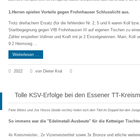
1.Herren spielen Vorteile gegen Frohnhauser Schlusslicht aus.
Trotz dreifachem Ersatz (für die fehlenden Nr. 2, 5 und 6 waren Koll bz
Startbegegnung gegen VfB Frohnhausen III auf eigenen Tischen zu einer 
Zähler erspielten Vollmer und Kraft mit je 2 Einzelgewinnen. Main, Koll 
9:2 Heimsieg ...
Weiterlesen …
2022
von Dieter Kral
Tolle KSV-Erfolge bei den Essener TT-Kreism
Fiete Weiss und Jos Hesse (beide rechts) holen sich den Titel im Doppel bei den Junge
So immens war die "Edelmetall-Ausbeute" für die Kettwiger Tischte
4x Kreismeister-, 2x Vizemeistertitel sowie 3x Bronze und etliche weite