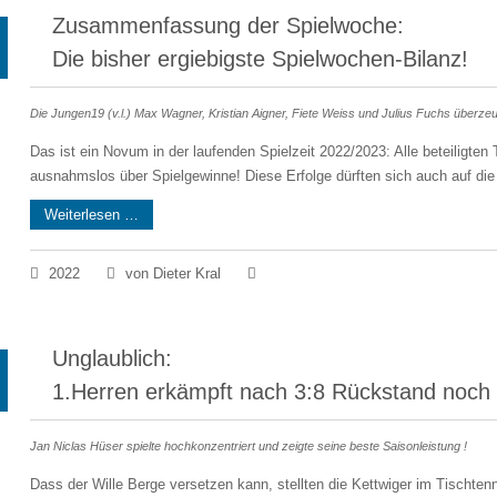
Zusammenfassung der Spielwoche:
Die bisher ergiebigste Spielwochen-Bilanz!
Die Jungen19 (v.l.) Max Wagner, Kristian Aigner, Fiete Weiss und Julius Fuchs überze
Das ist ein Novum in der laufenden Spielzeit 2022/2023: Alle beteiligten
ausnahmslos über Spielgewinne! Diese Erfolge dürften sich auch auf die j
Weiterlesen …
2022
von Dieter Kral
Unglaublich:
1.Herren erkämpft nach 3:8 Rückstand noch 
Jan Niclas Hüser spielte hochkonzentriert und zeigte seine beste Saisonleistung !
Dass der Wille Berge versetzen kann, stellten die Kettwiger im Tischten