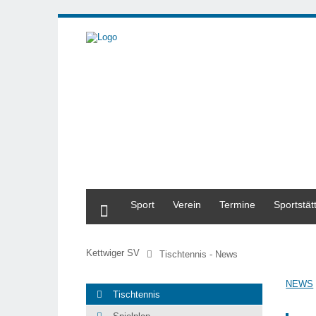
Start
Sport
Verein
Termine
Sportstät
Kettwiger SV
Tischtennis - News
NEWS
Tischtennis