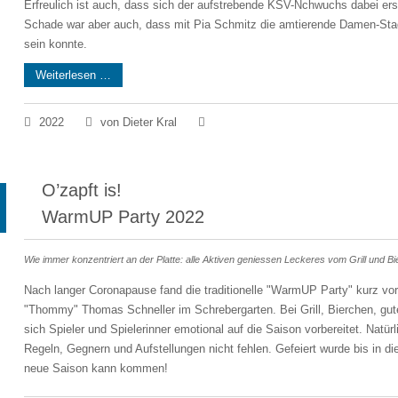
Erfreulich ist auch, dass sich der aufstrebende KSV-Nchwuchs dabei e
Schade war aber auch, dass mit Pia Schmitz die amtierende Damen-Stadt
sein konnte.
Weiterlesen …
2022
von Dieter Kral
O’zapft is!
WarmUP Party 2022
Wie immer konzentriert an der Platte: alle Aktiven geniessen Leckeres vom Grill und Bi
Nach langer Coronapause fand die traditionelle "WarmUP Party" kurz vor
"Thommy" Thomas Schneller im Schrebergarten. Bei Grill, Bierchen, gut
sich Spieler und Spielerinner emotional auf die Saison vorbereitet. Natü
Regeln, Gegnern und Aufstellungen nicht fehlen. Gefeiert wurde bis in 
neue Saison kann kommen!