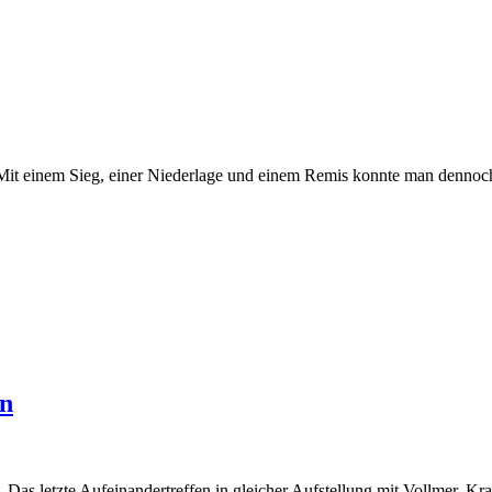
 Mit einem Sieg, einer Niederlage und einem Remis konnte man dennoch 
en
s letzte Aufeinandertreffen in gleicher Aufstellung mit Vollmer, Kra