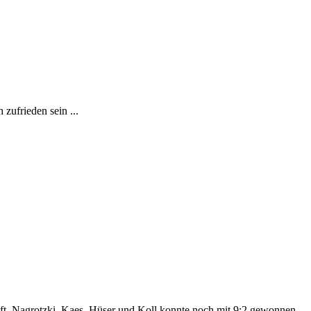
zufrieden sein ...
ft, Nagrotzki, Kaes, Hüser und Koll konnte noch mit 9:2 gewonnen