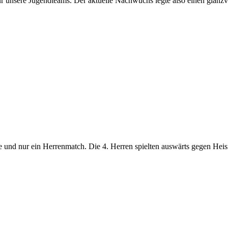
r unsere Jugendteams. Der aktuelle Nachwuchs legte also einen glanzvol
und nur ein Herrenmatch. Die 4. Herren spielten auswärts gegen Heisi