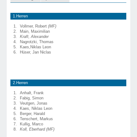
1.Herren
1.
Vollmer, Robert
(MF)
2.
Main, Maximilian
3.
Kraft, Alexander
4.
Nagrotzki, Thomas
5.
Kaes,Niklas Leon
6.
Hüser, Jan Niclas
2.Herren
1.
Anhalt, Frank
2.
Fabig, Simon
3.
Veutgen, Jonas
4.
Kaes, Niklas Leon
5.
Berger, Harald
6.
Tenschert, Markus
7.
Kullig, Marco
8.
Koll, Eberhard (MF)