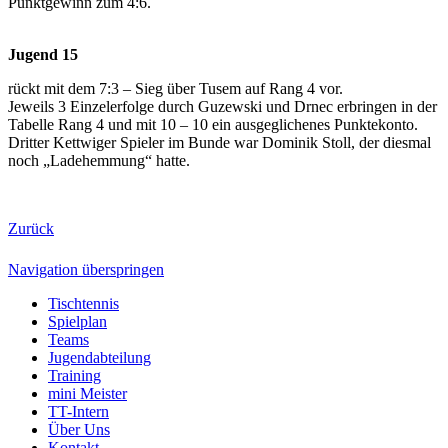
Punktgewinn zum 4:6.
Jugend 15
rückt mit dem 7:3 – Sieg über Tusem auf Rang 4 vor.
Jeweils 3 Einzelerfolge durch Guzewski und Drnec erbringen in der
Tabelle Rang 4 und mit 10 – 10 ein ausgeglichenes Punktekonto.
Dritter Kettwiger Spieler im Bunde war Dominik Stoll, der diesmal
noch „Ladehemmung“ hatte.
Zurück
Navigation überspringen
Tischtennis
Spielplan
Teams
Jugendabteilung
Training
mini Meister
TT-Intern
Über Uns
Kontakt